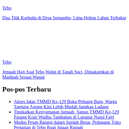
Tebo
Dua Titik Karhutla di Desa Semambu, Lima Hektar Lahan Terbakar
Tebo
Jemaah Haji Asal Tebo Wafat di Tanah Suci, Dimakamkan di
Madinah Sesuai Wasiat
Pos-pos Terbaru
Akses Jalan TMMD Ke-129 Buka Peluang Baru, Warga
Tanjung Agung Kini Lebih Mudah Jangkau Ladang
Tingkatkan Kenyamanan Jamaah, Satgas TMMD Ke-129
Pasang Kran Wudhu Tambahan di Langgar Nurul Fajri
Modus Pesan Barang dalam Jumlah Besar, Pedagang Toko
Pertanian di Tebo Rugi Jutaan Rupiah