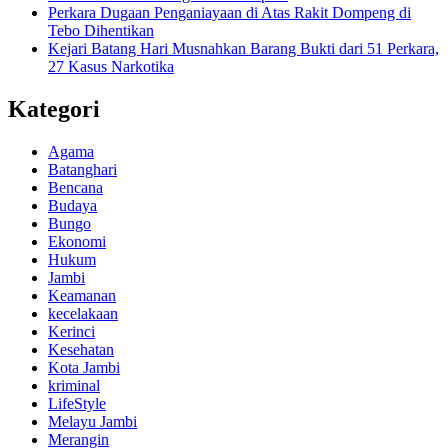
Perkara Dugaan Penganiayaan di Atas Rakit Dompeng di
Tebo Dihentikan
Kejari Batang Hari Musnahkan Barang Bukti dari 51 Perkara,
27 Kasus Narkotika
Kategori
Agama
Batanghari
Bencana
Budaya
Bungo
Ekonomi
Hukum
Jambi
Keamanan
kecelakaan
Kerinci
Kesehatan
Kota Jambi
kriminal
LifeStyle
Melayu Jambi
Merangin