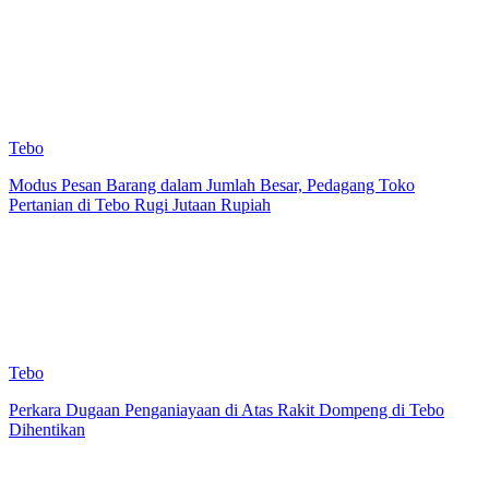
Tebo
Modus Pesan Barang dalam Jumlah Besar, Pedagang Toko
Pertanian di Tebo Rugi Jutaan Rupiah
Tebo
Perkara Dugaan Penganiayaan di Atas Rakit Dompeng di Tebo
Dihentikan