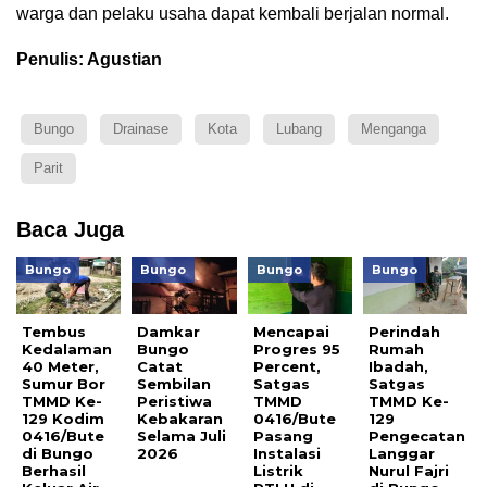
warga dan pelaku usaha dapat kembali berjalan normal.
Penulis: Agustian
Bungo
Drainase
Kota
Lubang
Menganga
Parit
Baca Juga
Bungo
Bungo
Bungo
Bungo
Tembus
Damkar
Mencapai
Perindah
Kedalaman
Bungo
Progres 95
Rumah
40 Meter,
Catat
Percent,
Ibadah,
Sumur Bor
Sembilan
Satgas
Satgas
TMMD Ke-
Peristiwa
TMMD
TMMD Ke-
129 Kodim
Kebakaran
0416/Bute
129
0416/Bute
Selama Juli
Pasang
Pengecatan
di Bungo
2026
Instalasi
Langgar
Berhasil
Listrik
Nurul Fajri