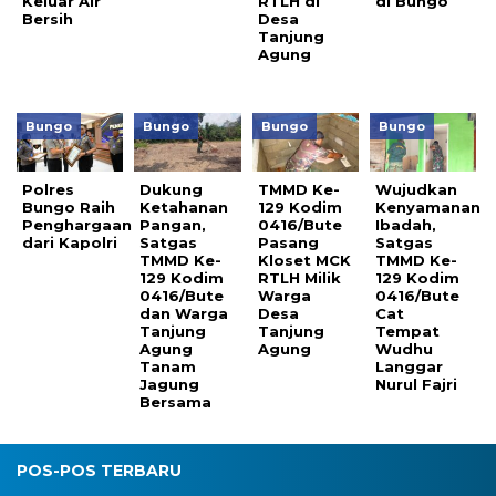
Keluar Air
RTLH di
di Bungo
Bersih
Desa
Tanjung
Agung
Bungo
Bungo
Bungo
Bungo
Polres
Dukung
TMMD Ke-
Wujudkan
Bungo Raih
Ketahanan
129 Kodim
Kenyamanan
Penghargaan
Pangan,
0416/Bute
Ibadah,
dari Kapolri
Satgas
Pasang
Satgas
TMMD Ke-
Kloset MCK
TMMD Ke-
129 Kodim
RTLH Milik
129 Kodim
0416/Bute
Warga
0416/Bute
dan Warga
Desa
Cat
Tanjung
Tanjung
Tempat
Agung
Agung
Wudhu
Tanam
Langgar
Jagung
Nurul Fajri
Bersama
POS-POS TERBARU