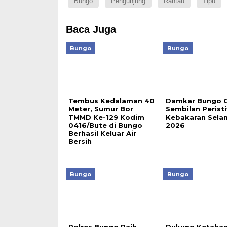
Bungo
Pengunjung
Rantau
Tipu
Baca Juga
Bungo
Bungo
Tembus Kedalaman 40
Damkar Bungo C
Meter, Sumur Bor
Sembilan Perist
TMMD Ke-129 Kodim
Kebakaran Selam
0416/Bute di Bungo
2026
Berhasil Keluar Air
Bersih
Bungo
Bungo