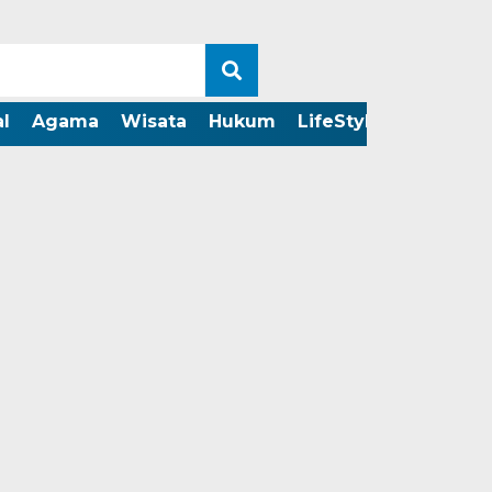
l
Agama
Wisata
Hukum
LifeStyle
LIVE ST