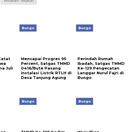
Wisatam Terjatuh
Bungo
Bungo
atat
Mencapai Progres 95
Perindah Rumah
iwa
Percent, Satgas TMMD
Ibadah, Satgas TMMD
a Juli
0416/Bute Pasang
Ke-129 Pengecatan
Instalasi Listrik RTLH di
Langgar Nurul Fajri di
Desa Tanjung Agung
Bungo
Bungo
Bungo