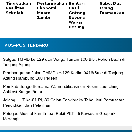
Tingkatkan
Pertumbuhan
Bentari,
Sabu, Dua
Fasilitas
Ekonomi
Hasil
Orang
Sekolah
Muaro
Gotong
Diamankan
Jambi
Royong
Warga
Betung
POS-POS TERBARU
Satgas TMMD ke-129 dan Warga Tanam 100 Bibit Pohon Buah di
Tanjung Agung
Pembangunan Jalan TMMD ke-129 Kodim 0416/Bute di Tanjung
Agung Rampung 100 Persen
Pemkab Bungo Bersama Wamendikdasmen Resmi Launching
Aplikasi Bungo Pintar
Jelang HUT ke-81 RI, 30 Calon Paskibraka Tebo Ikuti Pemusatan
Pendidikan dan Pelatihan
Petugas Musnahkan Empat Rakit PETI di Kawasan Geopark
Merangin