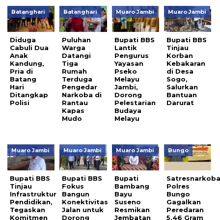
Batanghari
Batanghari
Muaro Jambi
Muaro Jambi
Diduga
Puluhan
Bupati BBS
Bupati BBS
Cabuli Dua
Warga
Lantik
Tinjau
Anak
Datangi
Pengurus
Korban
Kandung,
Tiga
Yayasan
Kebakaran
Pria di
Rumah
Pseko
di Desa
Batang
Terduga
Melayu
Sogo,
Hari
Pengedar
Jambi,
Salurkan
Ditangkap
Narkoba di
Dorong
Bantuan
Polisi
Rantau
Pelestarian
Darurat
Kapas
Budaya
Mudo
Melayu
Muaro Jambi
Muaro Jambi
Muaro Jambi
Bungo
Bupati BBS
Bupati BBS
Bupati
Satresnarkob
Tinjau
Fokus
Bambang
Polres
Infrastruktur
Bangun
Bayu
Bungo
Pendidikan,
Konektivitas
Suseno
Gagalkan
Tegaskan
Jalan untuk
Resmikan
Peredaran
Komitmen
Dorong
Jembatan
5,46 Gram