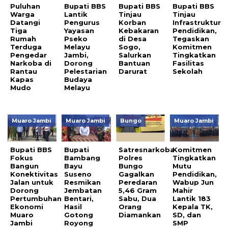
Puluhan
Bupati BBS
Bupati BBS
Bupati BBS
Warga
Lantik
Tinjau
Tinjau
Datangi
Pengurus
Korban
Infrastruktur
Tiga
Yayasan
Kebakaran
Pendidikan,
Rumah
Pseko
di Desa
Tegaskan
Terduga
Melayu
Sogo,
Komitmen
Pengedar
Jambi,
Salurkan
Tingkatkan
Narkoba di
Dorong
Bantuan
Fasilitas
Rantau
Pelestarian
Darurat
Sekolah
Kapas
Budaya
Mudo
Melayu
Muaro Jambi
Muaro Jambi
Bungo
Muaro Jambi
Bupati BBS
Bupati
Satresnarkoba
Komitmen
Fokus
Bambang
Polres
Tingkatkan
Bangun
Bayu
Bungo
Mutu
Konektivitas
Suseno
Gagalkan
Pendidikan,
Jalan untuk
Resmikan
Peredaran
Wabup Jun
Dorong
Jembatan
5,46 Gram
Mahir
Pertumbuhan
Bentari,
Sabu, Dua
Lantik 183
Ekonomi
Hasil
Orang
Kepala TK,
Muaro
Gotong
Diamankan
SD, dan
Jambi
Royong
SMP