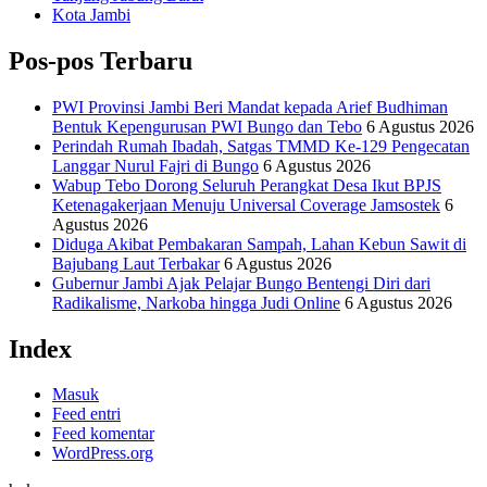
Kota Jambi
Pos-pos Terbaru
PWI Provinsi Jambi Beri Mandat kepada Arief Budhiman
Bentuk Kepengurusan PWI Bungo dan Tebo
6 Agustus 2026
Perindah Rumah Ibadah, Satgas TMMD Ke-129 Pengecatan
Langgar Nurul Fajri di Bungo
6 Agustus 2026
Wabup Tebo Dorong Seluruh Perangkat Desa Ikut BPJS
Ketenagakerjaan Menuju Universal Coverage Jamsostek
6
Agustus 2026
Diduga Akibat Pembakaran Sampah, Lahan Kebun Sawit di
Bajubang Laut Terbakar
6 Agustus 2026
Gubernur Jambi Ajak Pelajar Bungo Bentengi Diri dari
Radikalisme, Narkoba hingga Judi Online
6 Agustus 2026
Index
Masuk
Feed entri
Feed komentar
WordPress.org