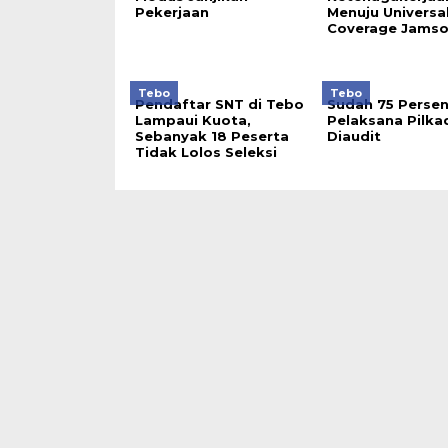
Pekerjaan
Menuju Universa
Coverage Jamso
Tebo
Tebo
Pendaftar SNT di Tebo
Sudah 75 Perse
Lampaui Kuota,
Pelaksana Pilka
Sebanyak 18 Peserta
Diaudit
Tidak Lolos Seleksi