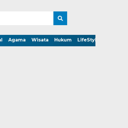
l
Agama
Wisata
Hukum
LifeStyle
LIVE ST