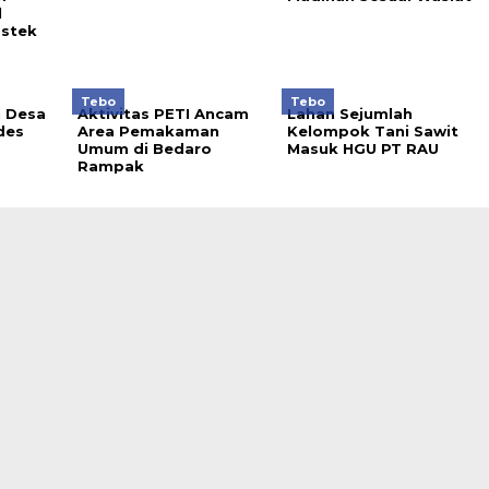
l
stek
Tebo
Tebo
n Desa
Aktivitas PETI Ancam
Lahan Sejumlah
des
Area Pemakaman
Kelompok Tani Sawit
Umum di Bedaro
Masuk HGU PT RAU
Rampak