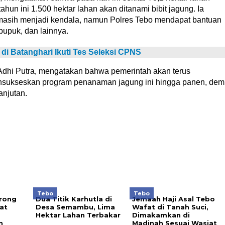
ahun ini 1.500 hektar lahan akan ditanami bibit jagung. Ia
i masih menjadi kendala, namun Polres Tebo mendapat bantuan
pupuk, dan lainnya.
i Batanghari Ikuti Tes Seleksi CPNS
l Adhi Putra, mengatakan bahwa pemerintah akan terus
nsukseskan program penanaman jagung ini hingga panen, dem
njutan.
Tebo
Tebo
rong
Dua Titik Karhutla di
Jemaah Haji Asal Tebo
at
Desa Semambu, Lima
Wafat di Tanah Suci,
Hektar Lahan Terbakar
Dimakamkan di
n
Madinah Sesuai Wasiat