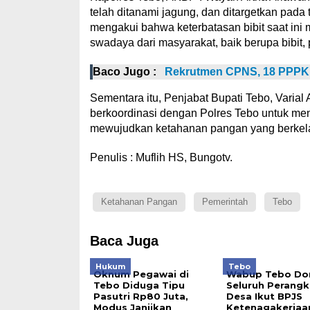
telah ditanami jagung, dan ditargetkan pada t
mengakui bahwa keterbatasan bibit saat in
swadaya dari masyarakat, baik berupa bibit, 
Baco Jugo :
Rekrutmen CPNS, 18 PPPK d
Sementara itu, Penjabat Bupati Tebo, Varia
berkoordinasi dengan Polres Tebo untuk me
mewujudkan ketahanan pangan yang berkela
Penulis : Muflih HS, Bungotv.
Ketahanan Pangan
Pemerintah
Tebo
Baca Juga
Hukum
Tebo
Oknum Pegawai di
Wabup Tebo Do
Tebo Diduga Tipu
Seluruh Perangk
Pasutri Rp80 Juta,
Desa Ikut BPJS
Modus Janjikan
Ketenagakerjaa