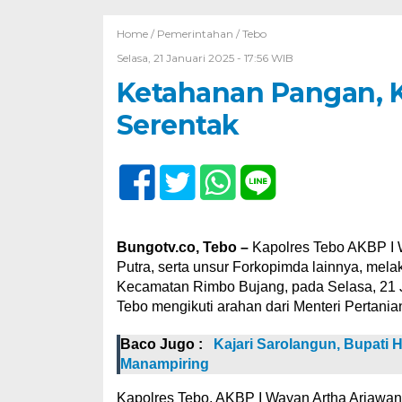
Home /
Pemerintahan
/
Tebo
Selasa, 21 Januari 2025 - 17:56 WIB
Ketahanan Pangan, 
Serentak
Bungotv.co, Tebo –
Kapolres Tebo AKBP I W
Putra, serta unsur Forkopimda lainnya, mel
Kecamatan Rimbo Bujang, pada Selasa, 21
Tebo mengikuti arahan dari Menteri Pertania
Baco Jugo :
Kajari Sarolangun, Bupati
Manampiring
Kapolres Tebo, AKBP I Wayan Artha Ariawan,