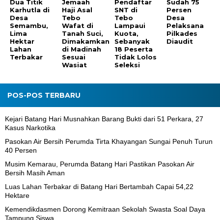
Dua Titik
Jemaah
Pendaftar
Sudah 75
Karhutla di
Haji Asal
SNT di
Persen
Desa
Tebo
Tebo
Desa
Semambu,
Wafat di
Lampaui
Pelaksana
Lima
Tanah Suci,
Kuota,
Pilkades
Hektar
Dimakamkan
Sebanyak
Diaudit
Lahan
di Madinah
18 Peserta
Terbakar
Sesuai
Tidak Lolos
Wasiat
Seleksi
POS-POS TERBARU
Kejari Batang Hari Musnahkan Barang Bukti dari 51 Perkara, 27
Kasus Narkotika
Pasokan Air Bersih Perumda Tirta Khayangan Sungai Penuh Turun
40 Persen
Musim Kemarau, Perumda Batang Hari Pastikan Pasokan Air
Bersih Masih Aman
Luas Lahan Terbakar di Batang Hari Bertambah Capai 54,22
Hektare
Kemendikdasmen Dorong Kemitraan Sekolah Swasta Soal Daya
Tampung Siswa