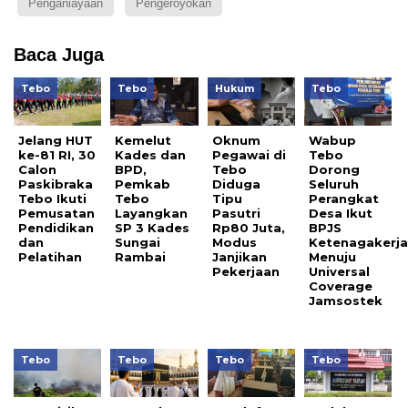
Penganiayaan
Pengeroyokan
Baca Juga
Tebo
Tebo
Hukum
Tebo
Jelang HUT
Kemelut
Oknum
Wabup
ke-81 RI, 30
Kades dan
Pegawai di
Tebo
Calon
BPD,
Tebo
Dorong
Paskibraka
Pemkab
Diduga
Seluruh
Tebo Ikuti
Tebo
Tipu
Perangkat
Pemusatan
Layangkan
Pasutri
Desa Ikut
Pendidikan
SP 3 Kades
Rp80 Juta,
BPJS
dan
Sungai
Modus
Ketenagakerj
Pelatihan
Rambai
Janjikan
Menuju
Pekerjaan
Universal
Coverage
Jamsostek
Tebo
Tebo
Tebo
Tebo