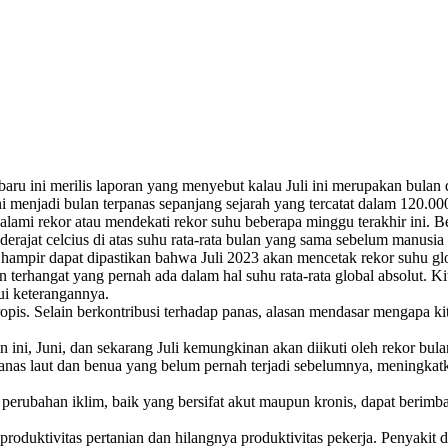
aru ini merilis laporan yang menyebut kalau Juli ini merupakan bulan d
i menjadi bulan terpanas sepanjang sejarah yang tercatat dalam 120.000
mi rekor atau mendekati rekor suhu beberapa minggu terakhir ini. Beg
 derajat celcius di atas suhu rata-rata bulan yang sama sebelum manusi
ti hampir dapat dipastikan bahwa Juli 2023 akan mencetak rekor suhu gl
an terhangat yang pernah ada dalam hal suhu rata-rata global absolut.
ui keterangannya.
opis. Selain berkontribusi terhadap panas, alasan mendasar mengapa kit
ini, Juni, dan sekarang Juli kemungkinan akan diikuti oleh rekor bula
anas laut dan benua yang belum pernah terjadi sebelumnya, meningkat
 perubahan iklim, baik yang bersifat akut maupun kronis, dapat berim
roduktivitas pertanian dan hilangnya produktivitas pekerja. Penyakit