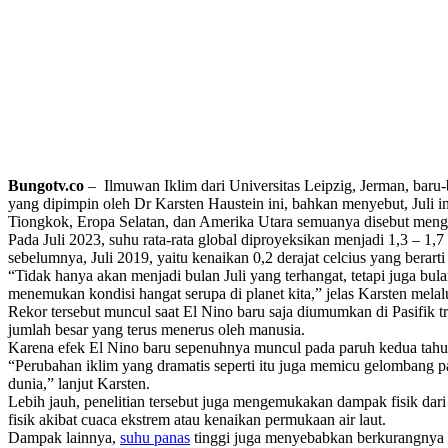
Bungotv.co
– Ilmuwan Iklim dari Universitas Leipzig, Jerman, baru-b
yang dipimpin oleh Dr Karsten Haustein ini, bahkan menyebut, Juli in
Tiongkok, Eropa Selatan, dan Amerika Utara semuanya disebut mengala
Pada Juli 2023, suhu rata-rata global diproyeksikan menjadi 1,3 – 1,7
sebelumnya, Juli 2019, yaitu kenaikan 0,2 derajat celcius yang berar
“Tidak hanya akan menjadi bulan Juli yang terhangat, tetapi juga bul
menemukan kondisi hangat serupa di planet kita,” jelas Karsten melal
Rekor tersebut muncul saat El Nino baru saja diumumkan di Pasifik tr
jumlah besar yang terus menerus oleh manusia.
Karena efek El Nino baru sepenuhnya muncul pada paruh kedua tahun 
“Perubahan iklim yang dramatis seperti itu juga memicu gelombang p
dunia,” lanjut Karsten.
Lebih jauh, penelitian tersebut juga mengemukakan dampak fisik dari
fisik akibat cuaca ekstrem atau kenaikan permukaan air laut.
Dampak lainnya,
suhu panas
tinggi juga menyebabkan berkurangnya p