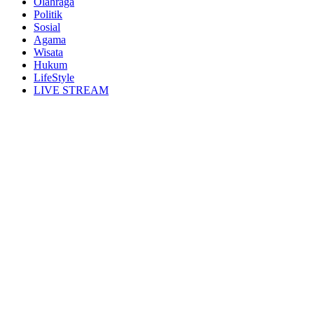
Olahraga
Politik
Sosial
Agama
Wisata
Hukum
LifeStyle
LIVE STREAM