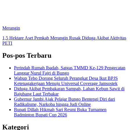
Merangin
1,5 Hektare Aset Pemkab Merangin Rusak Diduga Akibat Aktivitas
PETI
Pos-pos Terbaru
Perindah Rumah Ibadah, Satgas TMMD Ke-129 Pengecatan
Langgar Nurul Fajri di Bungo
Wabup Tebo Dorong Seluruh Perangkat Desa Ikut BPJS
Ketenagakerjaan Menuju Universal Coverage Jamsostek
Diduga Akibat Pembakaran Sampah, Lahan Kebun Sawit di
Bajubang Laut Terbakar
Gubernur Jambi Ajak Pelajar Bungo Bentengi Diri dari
Radikalisme, Narkoba hingga Judi Online
Bupati Dillah Hikmah Sari Resmi Buka Turnamen
Badminton Bupati Cup 2026
Kategori