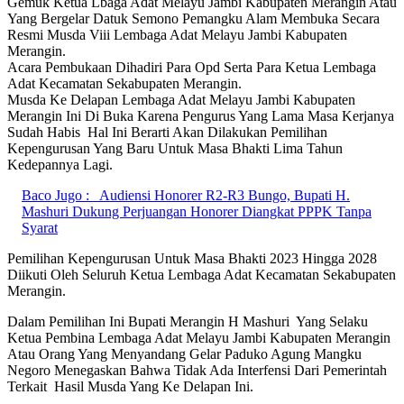
Gemuk Ketua Lbaga Adat Melayu Jambi Kabupaten Merangin Atau
Yang Bergelar Datuk Semono Pemangku Alam Membuka Secara
Resmi Musda Viii Lembaga Adat Melayu Jambi Kabupaten
Merangin.
Acara Pembukaan Dihadiri Para Opd Serta Para Ketua Lembaga
Adat Kecamatan Sekabupaten Merangin.
Musda Ke Delapan Lembaga Adat Melayu Jambi Kabupaten
Merangin Ini Di Buka Karena Pengurus Yang Lama Masa Kerjanya
Sudah Habis Hal Ini Berarti Akan Dilakukan Pemilihan
Kepengurusan Yang Baru Untuk Masa Bhakti Lima Tahun
Kedepannya Lagi.
Baco Jugo :
Audiensi Honorer R2-R3 Bungo, Bupati H.
Mashuri Dukung Perjuangan Honorer Diangkat PPPK Tanpa
Syarat
Pemilihan Kepengurusan Untuk Masa Bhakti 2023 Hingga 2028
Diikuti Oleh Seluruh Ketua Lembaga Adat Kecamatan Sekabupaten
Merangin.
Dalam Pemilihan Ini Bupati Merangin H Mashuri Yang Selaku
Ketua Pembina Lembaga Adat Melayu Jambi Kabupaten Merangin
Atau Orang Yang Menyandang Gelar Paduko Agung Mangku
Negoro Menegaskan Bahwa Tidak Ada Interfensi Dari Pemerintah
Terkait Hasil Musda Yang Ke Delapan Ini.