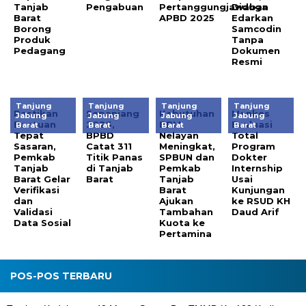
Tanjab
Pengabuan
Pertanggungjawaban
Diduga
Barat
APBD 2025
Edarkan
Borong
Samcodin
Produk
Tanpa
Pedagang
Dokumen
Resmi
Tanjung
Tanjung
Tanjung
Tanjung
Pastikan
Sepanjang
Kebutuhan
Menkes
Jabung
Jabung
Jabung
Jabung
Bantuan
2026,
BBM
Evaluasi
Barat
Barat
Barat
Barat
Tepat
BPBD
Nelayan
Total
Sasaran,
Catat 311
Meningkat,
Program
Pemkab
Titik Panas
SPBUN dan
Dokter
Tanjab
di Tanjab
Pemkab
Internship
Barat Gelar
Barat
Tanjab
Usai
Verifikasi
Barat
Kunjungan
dan
Ajukan
ke RSUD KH
Validasi
Tambahan
Daud Arif
Data Sosial
Kuota ke
Pertamina
POS-POS TERBARU