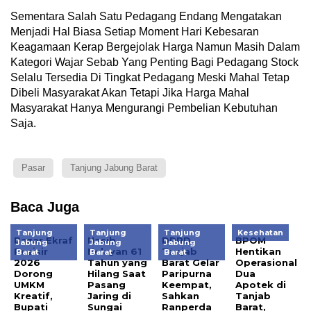
Sementara Salah Satu Pedagang Endang Mengatakan
Menjadi Hal Biasa Setiap Moment Hari Kebesaran
Keagamaan Kerap Bergejolak Harga Namun Masih Dalam
Kategori Wajar Sebab Yang Penting Bagi Pedagang Stock
Selalu Tersedia Di Tingkat Pedagang Meski Mahal Tetap
Dibeli Masyarakat Akan Tetapi Jika Harga Mahal
Masyarakat Hanya Mengurangi Pembelian Kebutuhan
Saja.
Pasar
Tanjung Jabung Barat
Baca Juga
Tanjung
Tanjung
Tanjung
Kesehatan
Bazar Ekraf
Nasib
DPRD
BPOM
Jabung
Jabung
Jabung
Pesisir
Nelayan 61
Tanjab
Hentikan
Barat
Barat
Barat
2026
Tahun yang
Barat Gelar
Operasional
Dorong
Hilang Saat
Paripurna
Dua
UMKM
Pasang
Keempat,
Apotek di
Kreatif,
Jaring di
Sahkan
Tanjab
Bupati
Sungai
Ranperda
Barat,