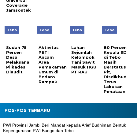
Universal
Coverage
Jamsostek
Tebo
Tebo
Tebo
Tebo
Sudah 75
Aktivitas
Lahan
80 Persen
Persen
PETI
Sejumlah
Kepala SD
Desa
Ancam
Kelompok
di Tebo
Pelaksana
Area
Tani Sawit
Masih
Pilkades
Pemakaman
Masuk HGU
Berstatus
Diaudit
Umum di
PT RAU
Plt,
Bedaro
Disdikbud
Rampak
Terus
Lakukan
Penataan
POS-POS TERBARU
PWI Provinsi Jambi Beri Mandat kepada Arief Budhiman Bentuk
Kepengurusan PWI Bungo dan Tebo