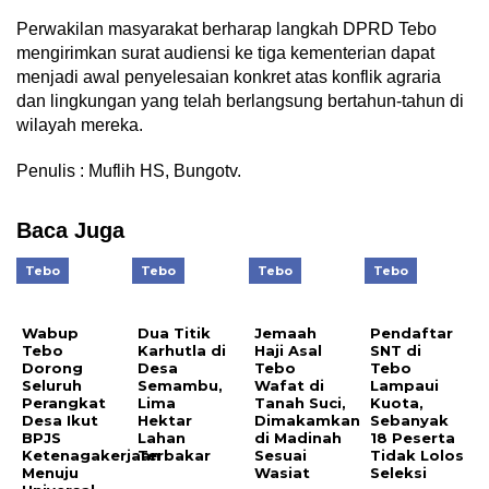
Perwakilan masyarakat berharap langkah DPRD Tebo
mengirimkan surat audiensi ke tiga kementerian dapat
menjadi awal penyelesaian konkret atas konflik agraria
dan lingkungan yang telah berlangsung bertahun-tahun di
wilayah mereka.
Penulis : Muflih HS, Bungotv.
Baca Juga
Tebo
Tebo
Tebo
Tebo
Wabup
Dua Titik
Jemaah
Pendaftar
Tebo
Karhutla di
Haji Asal
SNT di
Dorong
Desa
Tebo
Tebo
Seluruh
Semambu,
Wafat di
Lampaui
Perangkat
Lima
Tanah Suci,
Kuota,
Desa Ikut
Hektar
Dimakamkan
Sebanyak
BPJS
Lahan
di Madinah
18 Peserta
Ketenagakerjaan
Terbakar
Sesuai
Tidak Lolos
Menuju
Wasiat
Seleksi