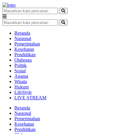
Beranda
Nasional
Pemerintahan
Kesehatan
Pendidikan
Olahraga
Politik
Sosial
Agama
Wisata
Hukum
LifeStyle
LIVE STREAM
Beranda
Nasional
Pemerintahan
Kesehatan
Pendidikan