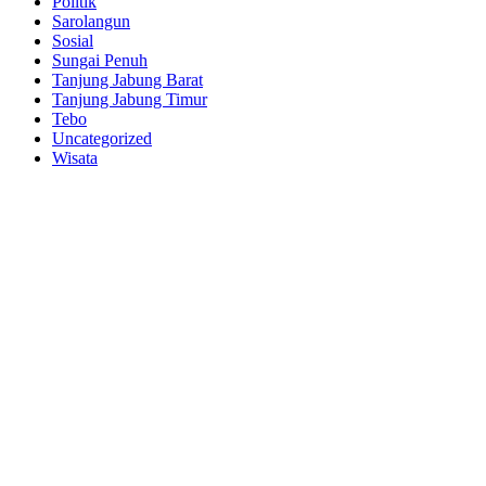
Politik
Sarolangun
Sosial
Sungai Penuh
Tanjung Jabung Barat
Tanjung Jabung Timur
Tebo
Uncategorized
Wisata