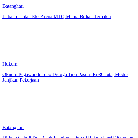
Batanghari
Lahan di Jalan Eks Arena MTQ Muara Bulian Terbakar
Hukum
Oknum Pegawai di Tebo Diduga Tipu Pasutri Rp80 Juta, Modus
Janjikan Pekerjaan
Batanghari
Diduga Cabuli Dua Anak Kandung, Pria di Batang Hari Ditangkap