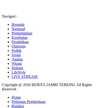
Navigasi :
Beranda
Nasional
Pemerintahan
Kesehatan
Pendidikan
Olahraga
Politik
Sosial
Agama
Wisata
Hukum
LifeStyle
LIVE STREAM
Copyright @ 2026 BERITA JAMBI TERKINI, All Rights
Reserved
Home
Pedoman Pemberitaan
Redaksi