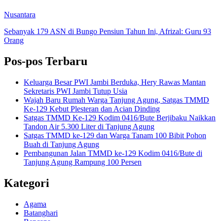
Nusantara
Sebanyak 179 ASN di Bungo Pensiun Tahun Ini, Afrizal: Guru 93
Orang
Pos-pos Terbaru
Keluarga Besar PWI Jambi Berduka, Hery Rawas Mantan
Sekretaris PWI Jambi Tutup Usia
Wajah Baru Rumah Warga Tanjung Agung, Satgas TMMD
Ke-129 Kebut Plesteran dan Acian Dinding
Satgas TMMD Ke-129 Kodim 0416/Bute Berjibaku Naikkan
Tandon Air 5.300 Liter di Tanjung Agung
Satgas TMMD ke-129 dan Warga Tanam 100 Bibit Pohon
Buah di Tanjung Agung
Pembangunan Jalan TMMD ke-129 Kodim 0416/Bute di
Tanjung Agung Rampung 100 Persen
Kategori
Agama
Batanghari