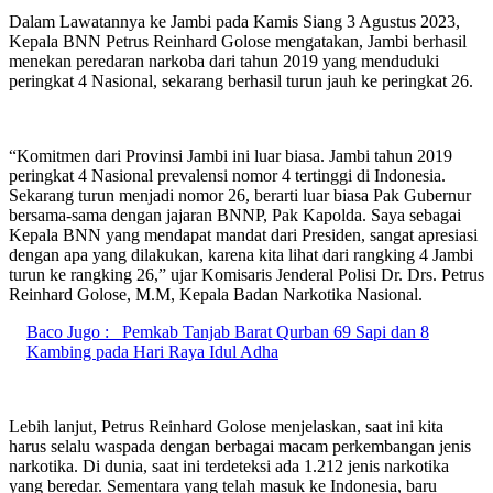
Dalam Lawatannya ke Jambi pada Kamis Siang 3 Agustus 2023,
Kepala BNN Petrus Reinhard Golose mengatakan, Jambi berhasil
menekan peredaran narkoba dari tahun 2019 yang menduduki
peringkat 4 Nasional, sekarang berhasil turun jauh ke peringkat 26.
“Komitmen dari Provinsi Jambi ini luar biasa. Jambi tahun 2019
peringkat 4 Nasional prevalensi nomor 4 tertinggi di Indonesia.
Sekarang turun menjadi nomor 26, berarti luar biasa Pak Gubernur
bersama-sama dengan jajaran BNNP, Pak Kapolda. Saya sebagai
Kepala BNN yang mendapat mandat dari Presiden, sangat apresiasi
dengan apa yang dilakukan, karena kita lihat dari rangking 4 Jambi
turun ke rangking 26,” ujar Komisaris Jenderal Polisi Dr. Drs. Petrus
Reinhard Golose, M.M, Kepala Badan Narkotika Nasional.
Baco Jugo :
Pemkab Tanjab Barat Qurban 69 Sapi dan 8
Kambing pada Hari Raya Idul Adha
Lebih lanjut, Petrus Reinhard Golose menjelaskan, saat ini kita
harus selalu waspada dengan berbagai macam perkembangan jenis
narkotika. Di dunia, saat ini terdeteksi ada 1.212 jenis narkotika
yang beredar. Sementara yang telah masuk ke Indonesia, baru