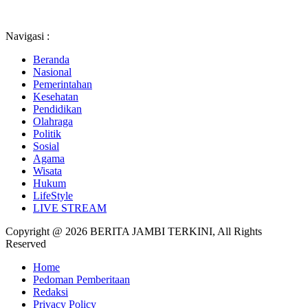
Navigasi :
Beranda
Nasional
Pemerintahan
Kesehatan
Pendidikan
Olahraga
Politik
Sosial
Agama
Wisata
Hukum
LifeStyle
LIVE STREAM
Copyright @ 2026 BERITA JAMBI TERKINI, All Rights
Reserved
Home
Pedoman Pemberitaan
Redaksi
Privacy Policy