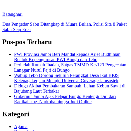
Batanghari
Dua Pengedar Sabu Ditangkap di Muara Bulian, Polisi Sita 8 Paket
Sabu Siap Edar
Pos-pos Terbaru
PWI Provinsi Jambi Beri Mandat kepada Arief Budhiman
Bentuk Kepengurusan PWI Bungo dan Tebo
Perindah Rumah Ibadah, Satgas TMMD Ke-129 Pengecatan
Langgar Nurul Fajri di Bungo
Wabup Tebo Dorong Seluruh Perangkat Desa Ikut BPJS
Ketenagakerjaan Menuju Universal Coverage Jamsostek
Diduga Akibat Pembakaran Sampah, Lahan Kebun Sawit di
Bajubang Laut Terbakar
Gubernur Jambi Ajak Pelajar Bungo Bentengi Diri dari
Radikalisme, Narkoba hingga Judi Online
Kategori
Agama