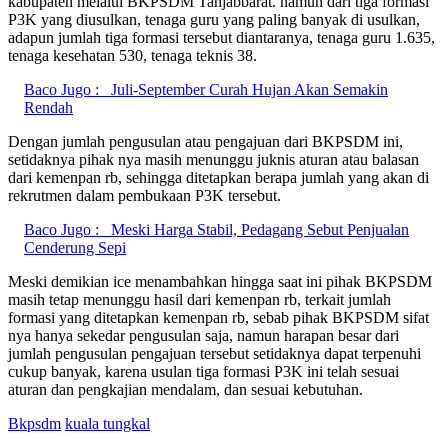
kabupaten melalui BKPSDM Tanjabbarat. namun dari tiga formasi
P3K yang diusulkan, tenaga guru yang paling banyak di usulkan,
adapun jumlah tiga formasi tersebut diantaranya, tenaga guru 1.635,
tenaga kesehatan 530, tenaga teknis 38.
Baco Jugo :
Juli-September Curah Hujan Akan Semakin
Rendah
Dengan jumlah pengusulan atau pengajuan dari BKPSDM ini,
setidaknya pihak nya masih menunggu juknis aturan atau balasan
dari kemenpan rb, sehingga ditetapkan berapa jumlah yang akan di
rekrutmen dalam pembukaan P3K tersebut.
Baco Jugo :
Meski Harga Stabil, Pedagang Sebut Penjualan
Cenderung Sepi
Meski demikian ice menambahkan hingga saat ini pihak BKPSDM
masih tetap menunggu hasil dari kemenpan rb, terkait jumlah
formasi yang ditetapkan kemenpan rb, sebab pihak BKPSDM sifat
nya hanya sekedar pengusulan saja, namun harapan besar dari
jumlah pengusulan pengajuan tersebut setidaknya dapat terpenuhi
cukup banyak, karena usulan tiga formasi P3K ini telah sesuai
aturan dan pengkajian mendalam, dan sesuai kebutuhan.
Bkpsdm
kuala tungkal