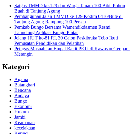
Satgas TMMD ke-129 dan Warga Tanam 100 Bibit Pohon
Buah di Tanjung Agung
Pembangunan Jalan TMMD ke-129 Kodim 0416/Bute di
Tanjung Agung Rampung 100 Persen
Pemkab Bungo Bersama Wamendikdasmen Resmi
Launching Aplikasi Bungo Pintar
Jelang HUT ke-81 RI, 30 Calon Paskibraka Tebo Ikuti
Pemusatan Pendidikan dan Pelatihan
Petugas Musnahkan Empat Rakit PETI di Kawasan Geopark
Merangin
Kategori
Agama
Batanghari
Bencana
Budaya
Bungo
Ekonomi
Hukum
Jambi
Keamanan
kecelakaan
Kerinci