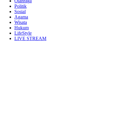
Olahraga
Politik
Sosial
Agama
Wisata
Hukum
LifeStyle
LIVE STREAM