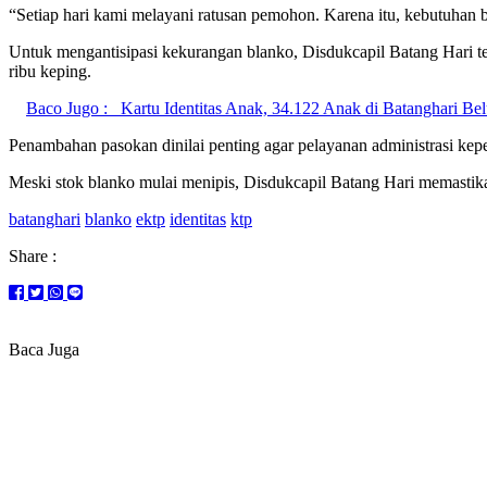
“Setiap hari kami melayani ratusan pemohon. Karena itu, kebutuhan b
Untuk mengantisipasi kekurangan blanko, Disdukcapil Batang Hari 
ribu keping.
Baco Jugo :
Kartu Identitas Anak, 34.122 Anak di Batanghari B
Penambahan pasokan dinilai penting agar pelayanan administrasi ke
Meski stok blanko mulai menipis, Disdukcapil Batang Hari memastik
batanghari
blanko
ektp
identitas
ktp
Share :
Baca Juga