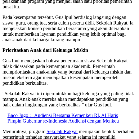
pelaksanaan program yang menjadi salah satu prioritas pemerintah
pusat itu.
Pada kesempatan tersebut, Gus Ipul berdialog langsung dengan
siswa, guru, orang tua, serta calon peserta didik Sekolah Rakyat. Ia
menjelaskan konsep pendidikan berasrama yang akan diterapkan
untuk memberikan layanan pendidikan yang lebih optimal bagi
anak-anak dari keluarga kurang mampu.
Prioritaskan Anak dari Keluarga Miskin
Gus Ipul menegaskan bahwa penerimaan siswa Sekolah Rakyat
tidak didasarkan pada kemampuan akademik. Pemerintah
memprioritaskan anak-anak yang berasal dari keluarga miskin dan
miskin ekstrem agar mendapatkan kesempatan memperoleh
pendidikan berkualitas.
“Sekolah Rakyat ini diperuntukkan bagi keluarga yang paling tidak
mampu. Anak-anak mereka akan mendapatkan pendidikan yang
baik dalam lingkungan yang berkualitas,” ujar Gus Ipul.
Baco Jugo :
Audiensi Bersama Kemenkeu RI, Al Haris
Pimpin Gubernur se-Indonesia Audiensi dengan Menkeu
Menurutnya, program
Sekolah Rakyat
merupakan bentuk perhatian
pemerintah terhadap masyarakat yang selama ini memiliki