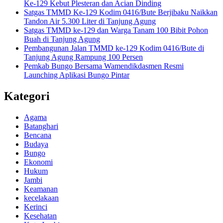
Ke-129 Kebut Plesteran dan Acian Dinding
Satgas TMMD Ke-129 Kodim 0416/Bute Berjibaku Naikkan
Tandon Air 5.300 Liter di Tanjung Agung
Satgas TMMD ke-129 dan Warga Tanam 100 Bibit Pohon
Buah di Tanjung Agung
Pembangunan Jalan TMMD ke-129 Kodim 0416/Bute di
Tanjung Agung Rampung 100 Persen
Pemkab Bungo Bersama Wamendikdasmen Resmi
Launching Aplikasi Bungo Pintar
Kategori
Agama
Batanghari
Bencana
Budaya
Bungo
Ekonomi
Hukum
Jambi
Keamanan
kecelakaan
Kerinci
Kesehatan