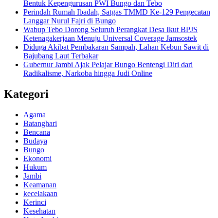
Bentuk Kepengurusan PWI Bungo dan Tebo
Perindah Rumah Ibadah, Satgas TMMD Ke-129 Pengecatan
Langgar Nurul Fajri di Bungo
Wabup Tebo Dorong Seluruh Perangkat Desa Ikut BPJS
Ketenagakerjaan Menuju Universal Coverage Jamsostek
Diduga Akibat Pembakaran Sampah, Lahan Kebun Sawit di
Bajubang Laut Terbakar
Gubernur Jambi Ajak Pelajar Bungo Bentengi Diri dari
Radikalisme, Narkoba hingga Judi Online
Kategori
Agama
Batanghari
Bencana
Budaya
Bungo
Ekonomi
Hukum
Jambi
Keamanan
kecelakaan
Kerinci
Kesehatan