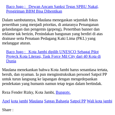
Baco Jugo :
Dewan Ancam Sanksi Tegas SPBU Nakal,
Pengiriman BBM Bisa Dihentikan
Dalam sambutannya, Maulana menegaskan sejumlah fokus
penertiban yang menjadi prioritas, di antaranya Penanganan
gelandangan dan pengemis (gepeng), Penertiban banner dan
reklame tak berizin, Penindakan bangunan yang berdiri di atas
drainase serta Penataan Pedagang Kaki Lima (PKL) yang
melanggar aturan.
Baco Jugo :
Kota Jambi dipilih UNESCO Sebagai Pilot
Projeck Kota Literasi, Task Force Mil City dari 40 Kota di
Dunia
Maulana menekankan bahwa Kota Jambi harus senantiasa tertata,
bersih, dan nyaman. Ia pun menginstruksikan personel Satpol PP
untuk turun langsung ke lapangan dengan mengedepankan
pendekatan yang humanis namun tetap tegas dalam bertindak.
Reza Fender Rizky, Kota Jambi,
Bungotv.
Apel
kota jambi
Maulana
Satgas Bahagia
Satpol PP
Wali kota jambi
Share :