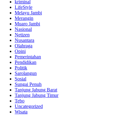
kriminal
LifeStyle
Melayu Jambi
Merangin
Muaro Jambi
Nasional
Netizen
Nusantara
Olahraga
Opini
Pemerintahan
Pendidikan
Politik
Sarolangun
Sosial
Sungai Penuh
Tanjung Jabung Barat
Tanjung Jabung Timur
Tebo
Uncategorized
Wisata