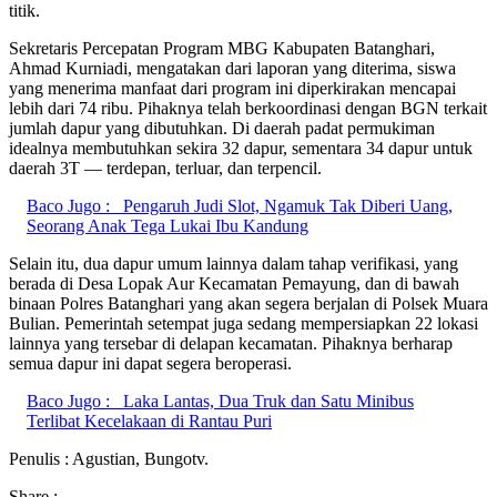
titik.
Sekretaris Percepatan Program MBG Kabupaten Batanghari,
Ahmad Kurniadi, mengatakan dari laporan yang diterima, siswa
yang menerima manfaat dari program ini diperkirakan mencapai
lebih dari 74 ribu. Pihaknya telah berkoordinasi dengan BGN terkait
jumlah dapur yang dibutuhkan. Di daerah padat permukiman
idealnya membutuhkan sekira 32 dapur, sementara 34 dapur untuk
daerah 3T — terdepan, terluar, dan terpencil.
Baco Jugo :
Pengaruh Judi Slot, Ngamuk Tak Diberi Uang,
Seorang Anak Tega Lukai Ibu Kandung
Selain itu, dua dapur umum lainnya dalam tahap verifikasi, yang
berada di Desa Lopak Aur Kecamatan Pemayung, dan di bawah
binaan Polres Batanghari yang akan segera berjalan di Polsek Muara
Bulian. Pemerintah setempat juga sedang mempersiapkan 22 lokasi
lainnya yang tersebar di delapan kecamatan. Pihaknya berharap
semua dapur ini dapat segera beroperasi.
Baco Jugo :
Laka Lantas, Dua Truk dan Satu Minibus
Terlibat Kecelakaan di Rantau Puri
Penulis : Agustian, Bungotv.
Share :