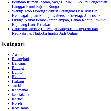
Perindah Rumah Ibadah, Satgas TMMD Ke-129 Pengecatan
Langgar Nurul Fajri di Bungo
Wabup Tebo Dorong Seluruh Perangkat Desa Ikut BPJS
Ketenagakerjaan Menuju Universal Coverage Jamsostek
Diduga Akibat Pembakaran Sampah, Lahan Kebun Sawit di
Bajubang Laut Terbakar
Gubernur Jambi Ajak Pelajar Bungo Bentengi Diri dari
Radikalisme, Narkoba hingga Judi Online
Kategori
Agama
Batanghari
Bencana
Budaya
Bungo
Ekonomi
Hukum
Jambi
Keamanan
kecelakaan
Kerinci
Kesehatan
Kota Jambi