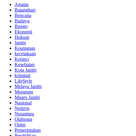
Agama
Batanghari
Bencana
Budaya
Bungo
Ekonomi
Hukum
Jambi
Keamanan
kecelakaan
Kerinci
Kesehatan
Kota Jambi
kriminal
LifeStyle
Melayu Jambi
Merangin
Muaro Jambi
Nasional
Netizen
Nusantara
Olahraga
Opini
Pemerintahan
Pendidikan