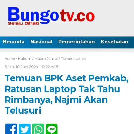
Beranda
Nasional
Pemerintahan
Kesehatan
Home /
Hukum
/
Muaro Jambi
/
Pemerintahan
Senin, 10 Juni 2024 - 19:22 WIB
Temuan BPK Aset Pemkab,
Ratusan Laptop Tak Tahu
Rimbanya, Najmi Akan
Telusuri