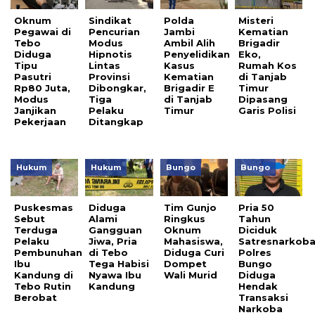
Oknum
Sindikat
Polda
Misteri
Pegawai di
Pencurian
Jambi
Kematian
Tebo
Modus
Ambil Alih
Brigadir
Diduga
Hipnotis
Penyelidikan
Eko,
Tipu
Lintas
Kasus
Rumah Kos
Pasutri
Provinsi
Kematian
di Tanjab
Rp80 Juta,
Dibongkar,
Brigadir E
Timur
Modus
Tiga
di Tanjab
Dipasang
Janjikan
Pelaku
Timur
Garis Polisi
Pekerjaan
Ditangkap
Hukum
Hukum
Bungo
Bungo
Puskesmas
Diduga
Tim Gunjo
Pria 50
Sebut
Alami
Ringkus
Tahun
Terduga
Gangguan
Oknum
Diciduk
Pelaku
Jiwa, Pria
Mahasiswa,
Satresnarkob
Pembunuhan
di Tebo
Diduga Curi
Polres
Ibu
Tega Habisi
Dompet
Bungo
Kandung di
Nyawa Ibu
Wali Murid
Diduga
Tebo Rutin
Kandung
Hendak
Berobat
Transaksi
Narkoba