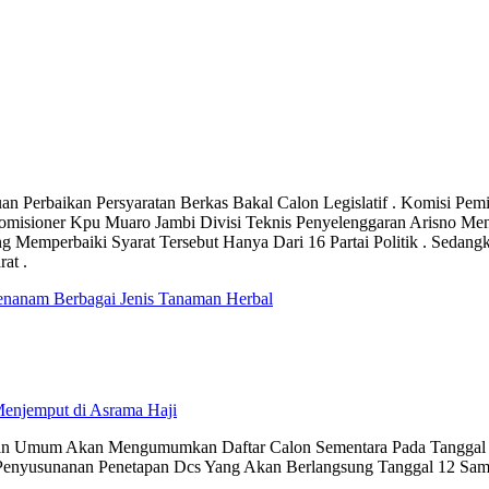
uan Perbaikan Persyaratan Berkas Bakal Calon Legislatif . Komisi 
omisioner Kpu Muaro Jambi Divisi Teknis Penyelenggaran Arisno M
g Memperbaiki Syarat Tersebut Hanya Dari 16 Partai Politik . Seda
at .
nanam Berbagai Jenis Tanaman Herbal
Menjemput di Asrama Haji
lihan Umum Akan Mengumumkan Daftar Calon Sementara Pada Tangga
 Penyusunanan Penetapan Dcs Yang Akan Berlangsung Tanggal 12 Samp