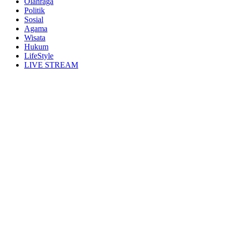
Olahraga
Politik
Sosial
Agama
Wisata
Hukum
LifeStyle
LIVE STREAM