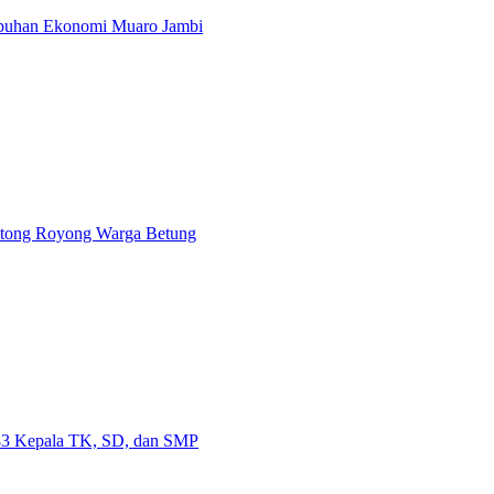
mbuhan Ekonomi Muaro Jambi
otong Royong Warga Betung
83 Kepala TK, SD, dan SMP