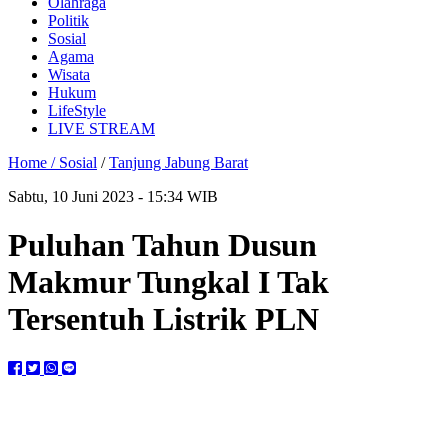
Olahraga
Politik
Sosial
Agama
Wisata
Hukum
LifeStyle
LIVE STREAM
Home /
Sosial
/
Tanjung Jabung Barat
Sabtu, 10 Juni 2023 - 15:34 WIB
Puluhan Tahun Dusun
Makmur Tungkal I Tak
Tersentuh Listrik PLN