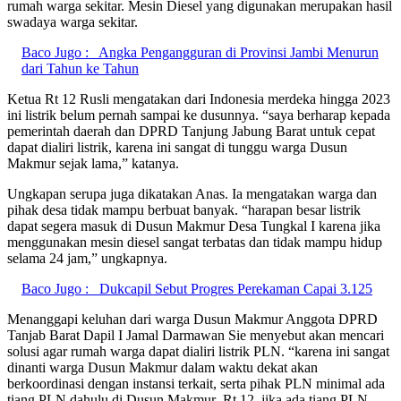
rumah warga sekitar. Mesin Diesel yang digunakan merupakan hasil
swadaya warga sekitar.
Baco Jugo :
Angka Pengangguran di Provinsi Jambi Menurun
dari Tahun ke Tahun
Ketua Rt 12 Rusli mengatakan dari Indonesia merdeka hingga 2023
ini listrik belum pernah sampai ke dusunnya. “saya berharap kepada
pemerintah daerah dan DPRD Tanjung Jabung Barat untuk cepat
dapat dialiri listrik, karena ini sangat di tunggu warga Dusun
Makmur sejak lama,” katanya.
Ungkapan serupa juga dikatakan Anas. Ia mengatakan warga dan
pihak desa tidak mampu berbuat banyak. “harapan besar listrik
dapat segera masuk di Dusun Makmur Desa Tungkal I karena jika
menggunakan mesin diesel sangat terbatas dan tidak mampu hidup
selama 24 jam,” ungkapnya.
Baco Jugo :
Dukcapil Sebut Progres Perekaman Capai 3.125
Menanggapi keluhan dari warga Dusun Makmur Anggota DPRD
Tanjab Barat Dapil I Jamal Darmawan Sie menyebut akan mencari
solusi agar rumah warga dapat dialiri listrik PLN. “karena ini sangat
dinanti warga Dusun Makmur dalam waktu dekat akan
berkoordinasi dengan instansi terkait, serta pihak PLN minimal ada
tiang PLN dahulu di Dusun Makmur Rt 12, jika ada tiang PLN