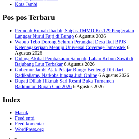
Kota Jambi
Pos-pos Terbaru
Perindah Rumah Ibadah, Satgas TMMD Ke-129 Pengecatan
Langgar Nurul Fajri di Bungo
6 Agustus 2026
Wabup Tebo Dorong Seluruh Perangkat Desa Ikut BPJS
Ketenagakerjaan Menuju Universal Coverage Jamsostek
6
Agustus 2026
Diduga Akibat Pembakaran Sampah, Lahan Kebun Sawit di
Bajubang Laut Terbakar
6 Agustus 2026
Gubernur Jambi Ajak Pelajar Bungo Bentengi Diri dari
Radikalisme, Narkoba hingga Judi Online
6 Agustus 2026
Bupati Dillah Hikmah Sari Resmi Buka Turnamen
Badminton Bupati Cup 2026
6 Agustus 2026
Index
Masuk
Feed entri
Feed komentar
WordPress.org