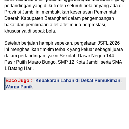
pertandingan yang diikuti oleh seluruh pelajar yang ada di
Provinsi Jambi ini membuktikan keseriusan Pemerintah
Daerah Kabupaten Batanghari dalam pengembangan
bakat dan pembinaan atlet-atlet muda berprestasi,
khususnya di sepak bola.
Setelah berjalan hampir sepekan, pergelaran JSFL 2026
ini menghasilkan tim-tim terbaik yang keluar sebagai juara
dalam pertandingan, yakni Sekolah Dasar Negeri 144
Pasir Putih Muaro Bungo, SMP 12 Kota Jambi, serta SMA
1 Batang Hari.
Baco Jugo :
Kebakaran Lahan di Dekat Pemukiman,
Warga Panik