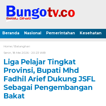
Beranda
Nasional
Pemerintahan
Kesehatan
Home /
Batanghari
Senin, 18 Mei 2026 - 20:23 WIB
Liga Pelajar Tingkat
Provinsi, Bupati Mhd
Fadhil Arief Dukung JSFL
Sebagai Pengembangan
Bakat