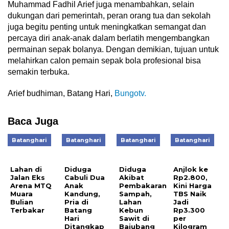
Muhammad Fadhil Arief juga menambahkan, selain
dukungan dari pemerintah, peran orang tua dan sekolah
juga begitu penting untuk meningkatkan semangat dan
percaya diri anak-anak dalam berlatih mengembangkan
permainan sepak bolanya. Dengan demikian, tujuan untuk
melahirkan calon pemain sepak bola profesional bisa
semakin terbuka.
Arief budhiman, Batang Hari,
Bungotv.
Baca Juga
Batanghari
Batanghari
Batanghari
Batanghari
Lahan di
Diduga
Diduga
Anjlok ke
Jalan Eks
Cabuli Dua
Akibat
Rp2.800,
Arena MTQ
Anak
Pembakaran
Kini Harga
Muara
Kandung,
Sampah,
TBS Naik
Bulian
Pria di
Lahan
Jadi
Terbakar
Batang
Kebun
Rp3.300
Hari
Sawit di
per
Ditangkap
Bajubang
Kilogram