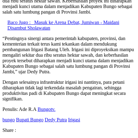
dua ribu seratus hektar sawah. Keberhasilan proyek ini diharapkan
menjadi kunci utama dalam menjadikan Kabupaten Bungo sebagai
salah satu lumbung pangan di Provinsi Jambi.
Baco Jugo :
Masuk ke Arena Debat, Jumiwan - Maidani
Disambut Sholawatan
“Pentingnya sinergi antara pemerintah kabupaten, provinsi, dan
kementerian terkait terus kami tekankan dalam mendukung
pembangunan Irigasi Batang Uleh. Irigasi ini diproyeksikan mampu
mengaliri sekitar dua ribu seratus hektar sawah, dan keberhasilan
proyek tersebut diharapkan menjadi kunci utama dalam menjadikan
Kabupaten Bungo sebagai salah satu lumbung pangan di Provinsi
Jambi,” ujar Dedy Putra.
Dengan selesainya infrastruktur irigasi ini nantinya, para petani
diharapkan tidak lagi terkendala masalah pengairan, sehingga
produktivitas padi di Kabupaten Bungo dapat meningkat secara
signifikan.
Penulis: Ade R.A
Bungotv.
bungo
Bupati Bungo
Dedy Putra
Irigasi
Share :