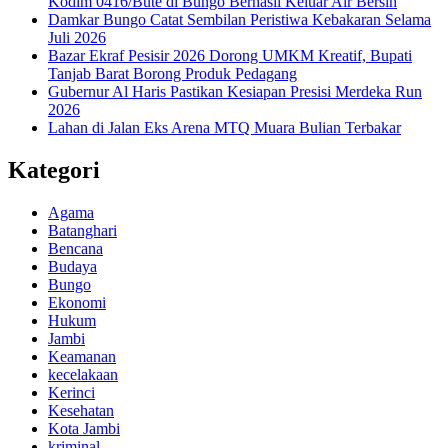
Kodim 0416/Bute di Bungo Berhasil Keluar Air Bersih
Damkar Bungo Catat Sembilan Peristiwa Kebakaran Selama
Juli 2026
Bazar Ekraf Pesisir 2026 Dorong UMKM Kreatif, Bupati
Tanjab Barat Borong Produk Pedagang
Gubernur Al Haris Pastikan Kesiapan Presisi Merdeka Run
2026
Lahan di Jalan Eks Arena MTQ Muara Bulian Terbakar
Kategori
Agama
Batanghari
Bencana
Budaya
Bungo
Ekonomi
Hukum
Jambi
Keamanan
kecelakaan
Kerinci
Kesehatan
Kota Jambi
kriminal