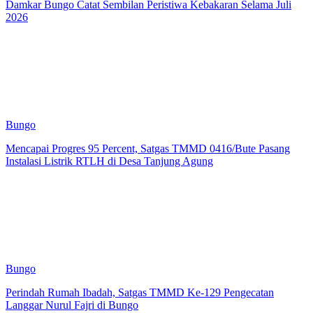
Damkar Bungo Catat Sembilan Peristiwa Kebakaran Selama Juli
2026
Bungo
Mencapai Progres 95 Percent, Satgas TMMD 0416/Bute Pasang
Instalasi Listrik RTLH di Desa Tanjung Agung
Bungo
Perindah Rumah Ibadah, Satgas TMMD Ke-129 Pengecatan
Langgar Nurul Fajri di Bungo