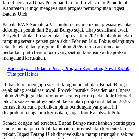
Jambi bersama Dinas Pekerjaan Umum Provinsi dan Pemerintah
Kabupaten Bungo mengevaluasi progres pembangunan irigasi
Batang Uleh.
Kepala BWS Sumatera VI Jambi menyampaikan apresiasinya atas
dukungan penuh dari Bupati Bungo sejak tahap sosialisasi awal.
Proyek Instruksi Presiden atau Inpres tahun 2025 dikabarkan telah
rampung seratus persen pada akhir Februari lalu. Fokus selanjutnya
adalah kelanjutan program di tahun 2026, termasuk rencana
perbaikan pintu bendungan yang saat ini kondisinya dilaporkan
mengalami kerusakan.
Baco Jugo :
Didanai Pusat, Program Replanting Sawit Rp 60
Tuta per Hektar
“Pihak kami mengapresiasi dukungan penuh dari Bupati Bungo
sejak tahap sosialisasi awal. Proyek Instruksi Presiden atau Inpres
tahun 2025 juga telah rampung seratus persen pada akhir Februari
lalu. Fokus selanjutnya adalah kelanjutan program di tahun 2026,
termasuk rencana perbaikan pintu bendungan yang saat ini
dilaporkan mengalami kerusakan,” ujar Joni Rahalsyah Putra.
Senada dengan hal tersebut, Bupati Bungo menekankan pentingnya
sinergi antara pemerintah kabupaten, provinsi, dan kementerian
terkait. Irigasi Batang Uleh diproyeksikan mampu mengaliri sekitar