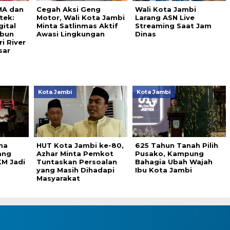
MA dan
Cegah Aksi Geng
Wali Kota Jambi
tek:
Motor, Wali Kota Jambi
Larang ASN Live
gital
Minta Satlinmas Aktif
Streaming Saat Jam
abun
Awasi Lingkungan
Dinas
i River
sar
Kota Jambi
Kota Jambi
na
HUT Kota Jambi ke-80,
625 Tahun Tanah Pilih
ang
Azhar Minta Pemkot
Pusako, Kampung
M Jadi
Tuntaskan Persoalan
Bahagia Ubah Wajah
yang Masih Dihadapi
Ibu Kota Jambi
Masyarakat