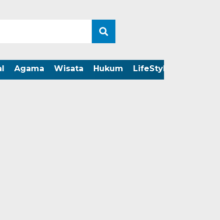
l
Agama
Wisata
Hukum
LifeStyle
LIVE ST