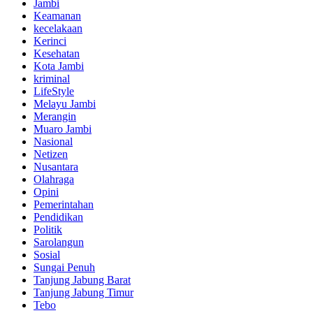
Jambi
Keamanan
kecelakaan
Kerinci
Kesehatan
Kota Jambi
kriminal
LifeStyle
Melayu Jambi
Merangin
Muaro Jambi
Nasional
Netizen
Nusantara
Olahraga
Opini
Pemerintahan
Pendidikan
Politik
Sarolangun
Sosial
Sungai Penuh
Tanjung Jabung Barat
Tanjung Jabung Timur
Tebo