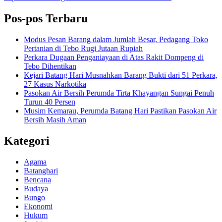
Pos-pos Terbaru
Modus Pesan Barang dalam Jumlah Besar, Pedagang Toko
Pertanian di Tebo Rugi Jutaan Rupiah
Perkara Dugaan Penganiayaan di Atas Rakit Dompeng di
Tebo Dihentikan
Kejari Batang Hari Musnahkan Barang Bukti dari 51 Perkara,
27 Kasus Narkotika
Pasokan Air Bersih Perumda Tirta Khayangan Sungai Penuh
Turun 40 Persen
Musim Kemarau, Perumda Batang Hari Pastikan Pasokan Air
Bersih Masih Aman
Kategori
Agama
Batanghari
Bencana
Budaya
Bungo
Ekonomi
Hukum