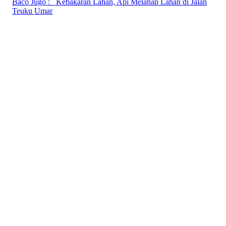
Baco Jugo :
Kebakaran Lahan, Api Melahap Lahan di Jalan
Teuku Umar