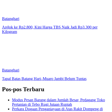
Batanghari
Anjlok ke Rp2.800, Kini Harga TBS Naik Jadi Rp3.300 per
Kilogram
Batanghari
Tapal Batas Batang Hari–Muaro Jambi Belum Tuntas
Pos-pos Terbaru
Modus Pesan Barang dalam Jumlah Besar, Pedagang Toko
Pertanian di Tebo Rugi Jutaan Rupiah
Perkara Dugaan Penganiayaan di Atas Rakit Dompeng di