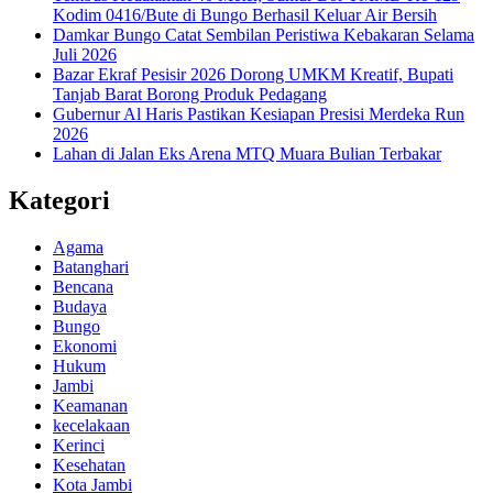
Kodim 0416/Bute di Bungo Berhasil Keluar Air Bersih
Damkar Bungo Catat Sembilan Peristiwa Kebakaran Selama
Juli 2026
Bazar Ekraf Pesisir 2026 Dorong UMKM Kreatif, Bupati
Tanjab Barat Borong Produk Pedagang
Gubernur Al Haris Pastikan Kesiapan Presisi Merdeka Run
2026
Lahan di Jalan Eks Arena MTQ Muara Bulian Terbakar
Kategori
Agama
Batanghari
Bencana
Budaya
Bungo
Ekonomi
Hukum
Jambi
Keamanan
kecelakaan
Kerinci
Kesehatan
Kota Jambi