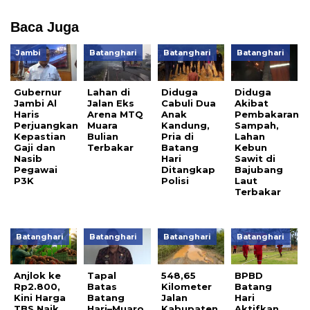
Baca Juga
Jambi
Batanghari
Batanghari
Batanghari
Gubernur
Lahan di
Diduga
Diduga
Jambi Al
Jalan Eks
Cabuli Dua
Akibat
Haris
Arena MTQ
Anak
Pembakaran
Perjuangkan
Muara
Kandung,
Sampah,
Kepastian
Bulian
Pria di
Lahan
Gaji dan
Terbakar
Batang
Kebun
Nasib
Hari
Sawit di
Pegawai
Ditangkap
Bajubang
P3K
Polisi
Laut
Terbakar
Batanghari
Batanghari
Batanghari
Batanghari
Anjlok ke
Tapal
548,65
BPBD
Rp2.800,
Batas
Kilometer
Batang
Kini Harga
Batang
Jalan
Hari
TBS Naik
Hari–Muaro
Kabupaten
Aktifkan