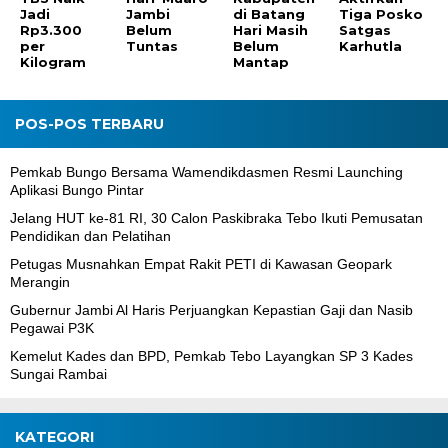
Jadi
Jambi
di Batang
Tiga Posko
Rp3.300
Belum
Hari Masih
Satgas
per
Tuntas
Belum
Karhutla
Kilogram
Mantap
POS-POS TERBARU
Pemkab Bungo Bersama Wamendikdasmen Resmi Launching
Aplikasi Bungo Pintar
Jelang HUT ke-81 RI, 30 Calon Paskibraka Tebo Ikuti Pemusatan
Pendidikan dan Pelatihan
Petugas Musnahkan Empat Rakit PETI di Kawasan Geopark
Merangin
Gubernur Jambi Al Haris Perjuangkan Kepastian Gaji dan Nasib
Pegawai P3K
Kemelut Kades dan BPD, Pemkab Tebo Layangkan SP 3 Kades
Sungai Rambai
KATEGORI