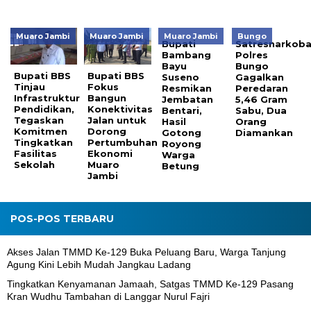
Muaro Jambi
Muaro Jambi
Muaro Jambi
Bungo
Bupati
Satresnarkob
Bambang
Polres
Bayu
Bungo
Bupati BBS
Bupati BBS
Suseno
Gagalkan
Tinjau
Fokus
Resmikan
Peredaran
Infrastruktur
Bangun
Jembatan
5,46 Gram
Pendidikan,
Konektivitas
Bentari,
Sabu, Dua
Tegaskan
Jalan untuk
Hasil
Orang
Komitmen
Dorong
Gotong
Diamankan
Tingkatkan
Pertumbuhan
Royong
Fasilitas
Ekonomi
Warga
Sekolah
Muaro
Betung
Jambi
POS-POS TERBARU
Akses Jalan TMMD Ke-129 Buka Peluang Baru, Warga Tanjung
Agung Kini Lebih Mudah Jangkau Ladang
Tingkatkan Kenyamanan Jamaah, Satgas TMMD Ke-129 Pasang
Kran Wudhu Tambahan di Langgar Nurul Fajri