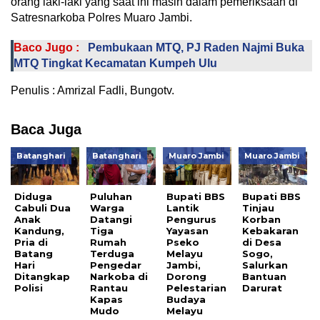
orang laki-laki yang saat ini masih dalam pemeriksaan di
Satresnarkoba Polres Muaro Jambi.
Baco Jugo :
Pembukaan MTQ, PJ Raden Najmi Buka
MTQ Tingkat Kecamatan Kumpeh Ulu
Penulis : Amrizal Fadli, Bungotv.
Baca Juga
Batanghari
Batanghari
Muaro Jambi
Muaro Jambi
Diduga
Puluhan
Bupati BBS
Bupati BBS
Cabuli Dua
Warga
Lantik
Tinjau
Anak
Datangi
Pengurus
Korban
Kandung,
Tiga
Yayasan
Kebakaran
Pria di
Rumah
Pseko
di Desa
Batang
Terduga
Melayu
Sogo,
Hari
Pengedar
Jambi,
Salurkan
Ditangkap
Narkoba di
Dorong
Bantuan
Polisi
Rantau
Pelestarian
Darurat
Kapas
Budaya
Mudo
Melayu