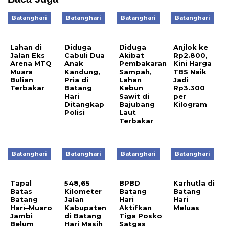
Batanghari
Batanghari
Batanghari
Batanghari
Lahan di
Diduga
Diduga
Anjlok ke
Jalan Eks
Cabuli Dua
Akibat
Rp2.800,
Arena MTQ
Anak
Pembakaran
Kini Harga
Muara
Kandung,
Sampah,
TBS Naik
Bulian
Pria di
Lahan
Jadi
Terbakar
Batang
Kebun
Rp3.300
Hari
Sawit di
per
Ditangkap
Bajubang
Kilogram
Polisi
Laut
Terbakar
Batanghari
Batanghari
Batanghari
Batanghari
Tapal
548,65
BPBD
Karhutla di
Batas
Kilometer
Batang
Batang
Batang
Jalan
Hari
Hari
Hari–Muaro
Kabupaten
Aktifkan
Meluas
Jambi
di Batang
Tiga Posko
Belum
Hari Masih
Satgas