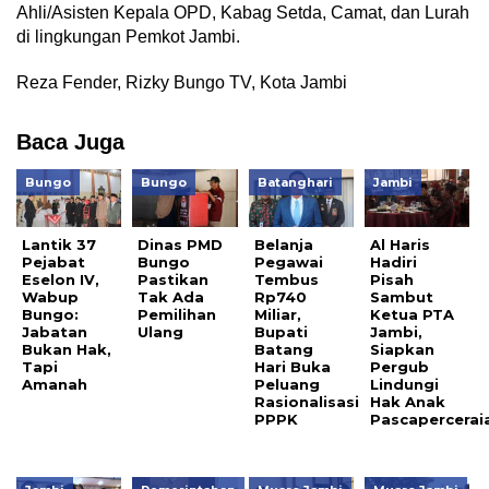
Ahli/Asisten Kepala OPD, Kabag Setda, Camat, dan Lurah
di lingkungan Pemkot Jambi.
Reza Fender, Rizky Bungo TV, Kota Jambi
Baca Juga
Bungo
Bungo
Batanghari
Jambi
Lantik 37
Dinas PMD
Belanja
Al Haris
Pejabat
Bungo
Pegawai
Hadiri
Eselon IV,
Pastikan
Tembus
Pisah
Wabup
Tak Ada
Rp740
Sambut
Bungo:
Pemilihan
Miliar,
Ketua PTA
Jabatan
Ulang
Bupati
Jambi,
Bukan Hak,
Batang
Siapkan
Tapi
Hari Buka
Pergub
Amanah
Peluang
Lindungi
Rasionalisasi
Hak Anak
PPPK
Pascapercerai