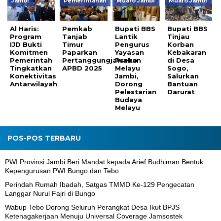
Jambi
Pemerintahan
Muaro Jambi
Muaro Jambi
Al Haris:
Pemkab
Bupati BBS
Bupati BBS
Program
Tanjab
Lantik
Tinjau
IJD Bukti
Timur
Pengurus
Korban
Komitmen
Paparkan
Yayasan
Kebakaran
Pemerintah
Pertanggungjawaban
Pseko
di Desa
Tingkatkan
APBD 2025
Melayu
Sogo,
Konektivitas
Jambi,
Salurkan
Antarwilayah
Dorong
Bantuan
Pelestarian
Darurat
Budaya
Melayu
POS-POS TERBARU
PWI Provinsi Jambi Beri Mandat kepada Arief Budhiman Bentuk
Kepengurusan PWI Bungo dan Tebo
Perindah Rumah Ibadah, Satgas TMMD Ke-129 Pengecatan
Langgar Nurul Fajri di Bungo
Wabup Tebo Dorong Seluruh Perangkat Desa Ikut BPJS
Ketenagakerjaan Menuju Universal Coverage Jamsostek