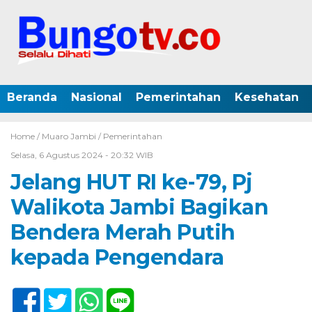
Beranda
Nasional
Pemerintahan
Kesehatan
Home /
Muaro Jambi
/
Pemerintahan
Selasa, 6 Agustus 2024 - 20:32 WIB
Jelang HUT RI ke-79, Pj
Walikota Jambi Bagikan
Bendera Merah Putih
kepada Pengendara