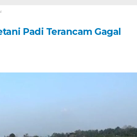
l
tani Padi Terancam Gagal