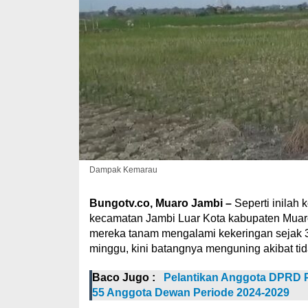
Dampak Kemarau
Bungotv.co, Muaro Jambi –
Seperti inilah
kecamatan Jambi Luar Kota kabupaten Muaro
mereka tanam mengalami kekeringan sejak 3 
minggu, kini batangnya menguning akibat ti
Baco Jugo :
Pelantikan Anggota DPRD P
55 Anggota Dewan Periode 2024-2029