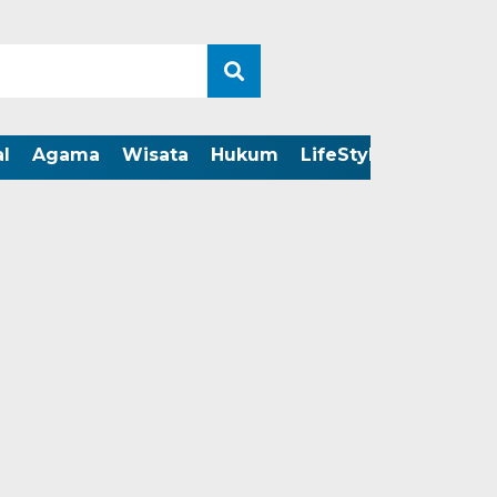
l
Agama
Wisata
Hukum
LifeStyle
LIVE ST