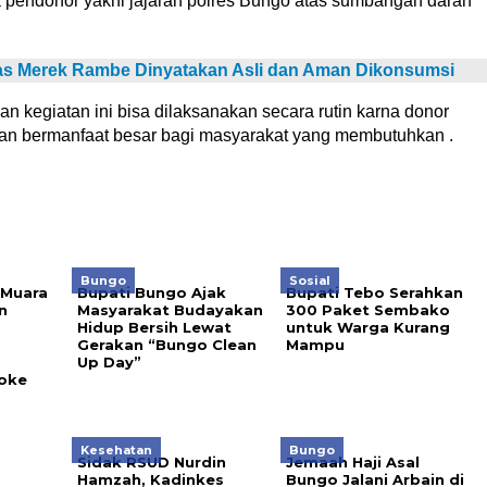
 pendonor yakni jajaran polres Bungo atas sumbangan darah
eras Merek Rambe Dinyatakan Asli dan Aman Dikonsumsi
n kegiatan ini bisa dilaksanakan secara rutin karna donor
an bermanfaat besar bagi masyarakat yang membutuhkan .
Bungo
Sosial
 Muara
Bupati Bungo Ajak
Bupati Tebo Serahkan
n
Masyarakat Budayakan
300 Paket Sembako
Hidup Bersih Lewat
untuk Warga Kurang
Gerakan “Bungo Clean
Mampu
Up Day”
oke
Kesehatan
Bungo
Sidak RSUD Nurdin
Jemaah Haji Asal
a
Hamzah, Kadinkes
Bungo Jalani Arbain di