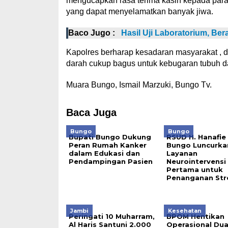
mengucapkan rasa terima kasih kepada para
yang dapat menyelamatkan banyak jiwa.
Baco Jugo :
Hasil Uji Laboratorium, B
Kapolres berharap kesadaran masyarakat , da
darah cukup bagus untuk kebugaran tubuh d
Muara Bungo, Ismail Marzuki, Bungo Tv.
Baca Juga
Bungo
Bungo
Bupati Bungo Dukung
RSUD H. Hanafie
Peran Rumah Kanker
Bungo Luncurka
dalam Edukasi dan
Layanan
Pendampingan Pasien
Neurointervensi
Pertama untuk
Penanganan Str
Jambi
Kesehatan
Peringati 10 Muharram,
BPOM Hentikan
Al Haris Santuni 2.000
Operasional Du