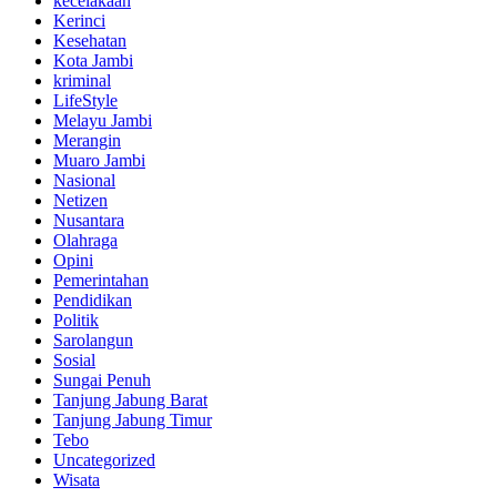
kecelakaan
Kerinci
Kesehatan
Kota Jambi
kriminal
LifeStyle
Melayu Jambi
Merangin
Muaro Jambi
Nasional
Netizen
Nusantara
Olahraga
Opini
Pemerintahan
Pendidikan
Politik
Sarolangun
Sosial
Sungai Penuh
Tanjung Jabung Barat
Tanjung Jabung Timur
Tebo
Uncategorized
Wisata