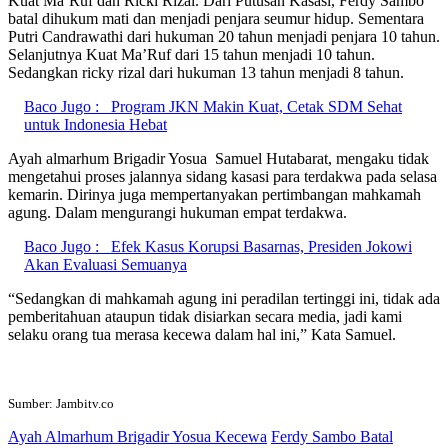
Kuat Ma’Ruf dan Ricki Rizal. Dari Putusan Kasasi, Ferdy Sambo
batal dihukum mati dan menjadi penjara seumur hidup. Sementara
Putri Candrawathi dari hukuman 20 tahun menjadi penjara 10 tahun.
Selanjutnya Kuat Ma’Ruf dari 15 tahun menjadi 10 tahun.
Sedangkan ricky rizal dari hukuman 13 tahun menjadi 8 tahun.
Baco Jugo :
Program JKN Makin Kuat, Cetak SDM Sehat
untuk Indonesia Hebat
Ayah almarhum Brigadir Yosua Samuel Hutabarat, mengaku tidak
mengetahui proses jalannya sidang kasasi para terdakwa pada selasa
kemarin. Dirinya juga mempertanyakan pertimbangan mahkamah
agung. Dalam mengurangi hukuman empat terdakwa.
Baco Jugo :
Efek Kasus Korupsi Basarnas, Presiden Jokowi
Akan Evaluasi Semuanya
“Sedangkan di mahkamah agung ini peradilan tertinggi ini, tidak ada
pemberitahuan ataupun tidak disiarkan secara media, jadi kami
selaku orang tua merasa kecewa dalam hal ini,” Kata Samuel.
Sumber: Jambitv.co
Ayah Almarhum Brigadir Yosua Kecewa
Ferdy Sambo Batal