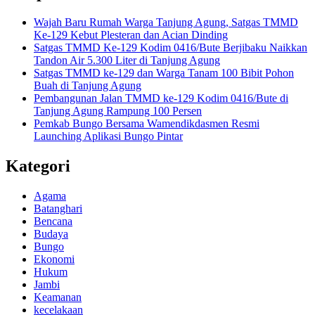
Wajah Baru Rumah Warga Tanjung Agung, Satgas TMMD
Ke-129 Kebut Plesteran dan Acian Dinding
Satgas TMMD Ke-129 Kodim 0416/Bute Berjibaku Naikkan
Tandon Air 5.300 Liter di Tanjung Agung
Satgas TMMD ke-129 dan Warga Tanam 100 Bibit Pohon
Buah di Tanjung Agung
Pembangunan Jalan TMMD ke-129 Kodim 0416/Bute di
Tanjung Agung Rampung 100 Persen
Pemkab Bungo Bersama Wamendikdasmen Resmi
Launching Aplikasi Bungo Pintar
Kategori
Agama
Batanghari
Bencana
Budaya
Bungo
Ekonomi
Hukum
Jambi
Keamanan
kecelakaan