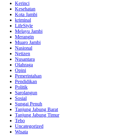
Kerinci
Kesehatan
Kota Jambi
kriminal
LifeStyle
Melayu Jambi
Merangin
Muaro Jambi
Nasional
Netizen
Nusantara
Olahraga
Opini
Pemerintahan
Pendidikan
Politik
Sarolangun
Sosial
Sungai Penuh
Tanjung Jabung Barat
Tanjung Jabung Timur
Tebo
Uncategorized
Wisata