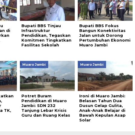
au
Bupati BBS Tinjau
Bupati BBS Fokus
an di
Infrastruktur
Bangun Konektivitas
rkan
Pendidikan, Tegaskan
Jalan untuk Dorong
t
Komitmen Tingkatkan
Pertumbuhan Ekonomi
Fasilitas Sekolah
Muaro Jambi
Muaro Jambi
Muaro Jambi
katkan
Potret Buram
Ironi di Muaro Jambi:
,
Pendidikan di Muaro
Belasan Tahun Dua
r
Jambi: SDN 232
Dusun Gelap Gulita,
a TK,
Tanjung Lebar Krisis
Anak-Anak Belajar di
Guru dan Ruang Kelas
Bawah Kepulan Asap
Solar