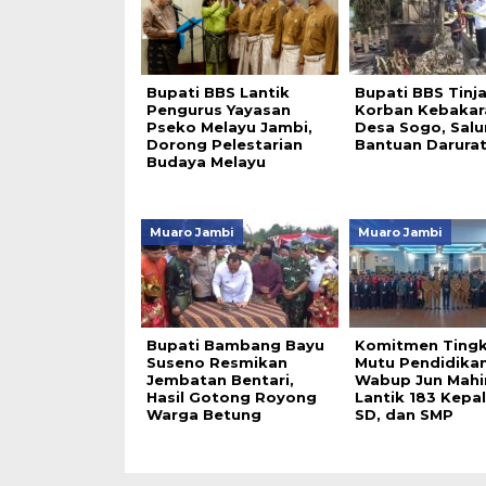
Bupati BBS Lantik
Bupati BBS Tinj
Pengurus Yayasan
Korban Kebakar
Pseko Melayu Jambi,
Desa Sogo, Salu
Dorong Pelestarian
Bantuan Darura
Budaya Melayu
Muaro Jambi
Muaro Jambi
Bupati Bambang Bayu
Komitmen Ting
Suseno Resmikan
Mutu Pendidikan
Jembatan Bentari,
Wabup Jun Mahi
Hasil Gotong Royong
Lantik 183 Kepal
Warga Betung
SD, dan SMP