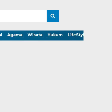
l
Agama
Wisata
Hukum
LifeStyle
LIVE ST