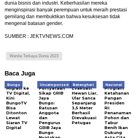
dunia bisnis dan industri. Keberhasilan mereka
menginspirasi banyak perempuan untuk meraih prestasi
gemilang dan membuktikan bahwa kesuksesan tidak
mengenal batasan gender.
SUMBER : JEKTVNEWS.COM
Wanita Terkaya Dunia 2023
Baca Juga
Bungo
Uncategorized
Batanghari
Nasional
Migrasi ke
Pernyataan
Evakuasi
Program
TV Digital,
Sikap GRIB
Hewan Liar,
Ketahanan
Kini
Jaya
Ular Sanca
Pangan
BungoTV
Bungo:
Sepanjang
Presiden
Bisa
Ratusan
3,5 Meter
RI:
Ditonton
Anggota
Berhasil
Penanaman
Lewat
dan
Dievakuasi
Pohon dan
Siaran TV
Pengurus
Petugas
Tabur
Digital
GRIB Jaya
Benih Ikan
Bungo
Dukung
Nyatakan
Asta Cita