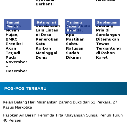
Berhenti
Sungai
Batanghari
Tanjung
Sarolangun
Puncak
Kecelakaan
Surat Suara
Seorang
Penuh
Jabung
Musim
Lalu Lintas
Pilkada,
Pria di
Barat
Hujan,
di Desa
Kpu
Sarolangun
BMKG
Penerokan,
Pastikan
Ditemukan
Prediksi
Satu
Sabtu
Tewas
Akan
Korban
Ratusan
Tergantung
Terjadi
Meninggal
Sudah
di Pohon
Pada
Dunia
Dikirim
Karet
November
–
Desember
POS-POS TERBARU
Kejari Batang Hari Musnahkan Barang Bukti dari 51 Perkara, 27
Kasus Narkotika
Pasokan Air Bersih Perumda Tirta Khayangan Sungai Penuh Turun
40 Persen