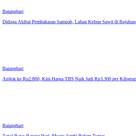
Batanghari
Diduga Akibat Pembakaran Sampah, Lahan Kebun Sawit di Bajubang
Batanghari
Anjlok ke Rp2.800, Kini Harga TBS Naik Jadi Rp3.300 per Kilogra
Batanghari
Tapal Batas Batang Hari–Muaro Jambi Belum Tuntas