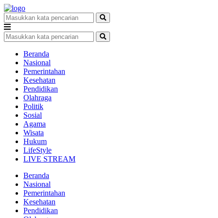
Beranda
Nasional
Pemerintahan
Kesehatan
Pendidikan
Olahraga
Politik
Sosial
Agama
Wisata
Hukum
LifeStyle
LIVE STREAM
Beranda
Nasional
Pemerintahan
Kesehatan
Pendidikan