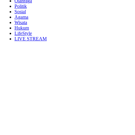
Olahraga
Politik
Sosial
Agama
Wisata
Hukum
LifeStyle
LIVE STREAM