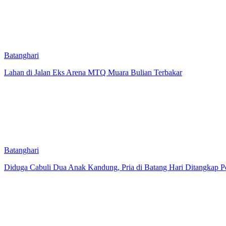
Batanghari
Lahan di Jalan Eks Arena MTQ Muara Bulian Terbakar
Batanghari
Diduga Cabuli Dua Anak Kandung, Pria di Batang Hari Ditangkap Po