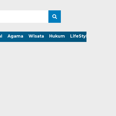
l
Agama
Wisata
Hukum
LifeStyle
LIVE ST