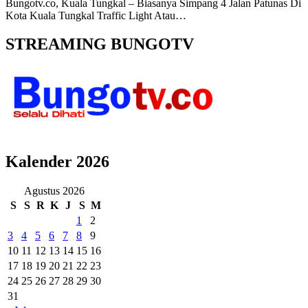
Bungotv.co, Kuala Tungkal – Biasanya Simpang 4 Jalan Patunas Di
Kota Kuala Tungkal Traffic Light Atau…
STREAMING BUNGOTV
Kalender 2026
Agustus 2026
S
S
R
K
J
S
M
1
2
3
4
5
6
7
8
9
10
11
12
13
14
15
16
17
18
19
20
21
22
23
24
25
26
27
28
29
30
31