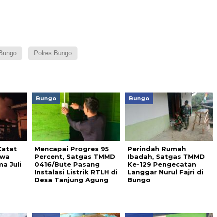
Bungo
Polres Bungo
Bungo
Bungo
atat
Mencapai Progres 95
Perindah Rumah
iwa
Percent, Satgas TMMD
Ibadah, Satgas TMMD
a Juli
0416/Bute Pasang
Ke-129 Pengecatan
Instalasi Listrik RTLH di
Langgar Nurul Fajri di
Desa Tanjung Agung
Bungo