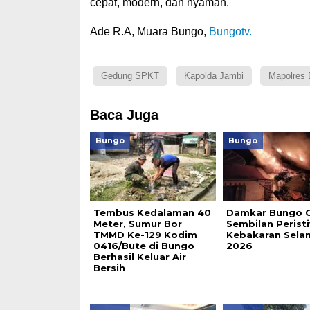
cepat, modern, dan nyaman.
Ade R.A, Muara Bungo,
Bungotv.
Gedung SPKT
Kapolda Jambi
Mapolres 
Baca Juga
Bungo
Bungo
Tembus Kedalaman 40
Damkar Bungo C
Meter, Sumur Bor
Sembilan Perist
TMMD Ke-129 Kodim
Kebakaran Selam
0416/Bute di Bungo
2026
Berhasil Keluar Air
Bersih