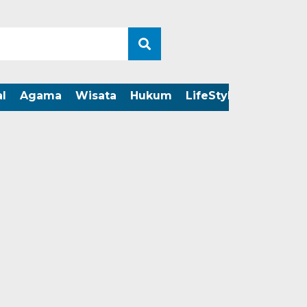
l
Agama
Wisata
Hukum
LifeStyle
LIVE ST