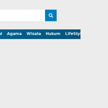
l
Agama
Wisata
Hukum
LifeStyle
LIVE ST