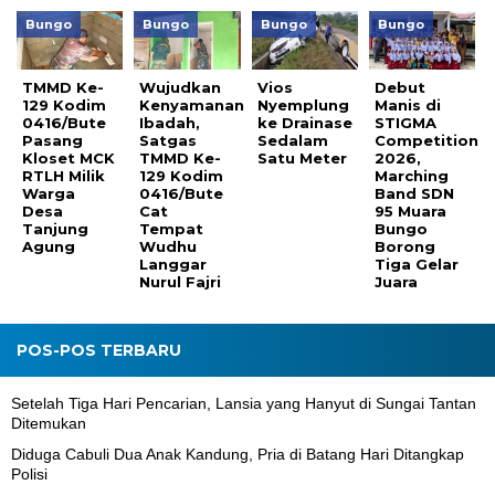
Bungo
Bungo
Bungo
Bungo
TMMD Ke-
Wujudkan
Vios
Debut
129 Kodim
Kenyamanan
Nyemplung
Manis di
0416/Bute
Ibadah,
ke Drainase
STIGMA
Pasang
Satgas
Sedalam
Competition
Kloset MCK
TMMD Ke-
Satu Meter
2026,
RTLH Milik
129 Kodim
Marching
Warga
0416/Bute
Band SDN
Desa
Cat
95 Muara
Tanjung
Tempat
Bungo
Agung
Wudhu
Borong
Langgar
Tiga Gelar
Nurul Fajri
Juara
POS-POS TERBARU
Setelah Tiga Hari Pencarian, Lansia yang Hanyut di Sungai Tantan
Ditemukan
Diduga Cabuli Dua Anak Kandung, Pria di Batang Hari Ditangkap
Polisi