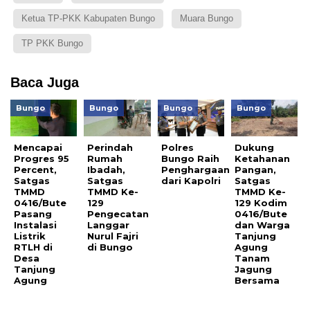
Ketua TP-PKK Kabupaten Bungo
Muara Bungo
TP PKK Bungo
Baca Juga
Bungo
Bungo
Bungo
Bungo
Mencapai
Perindah
Polres
Dukung
Progres 95
Rumah
Bungo Raih
Ketahanan
Percent,
Ibadah,
Penghargaan
Pangan,
Satgas
Satgas
dari Kapolri
Satgas
TMMD
TMMD Ke-
TMMD Ke-
0416/Bute
129
129 Kodim
Pasang
Pengecatan
0416/Bute
Instalasi
Langgar
dan Warga
Listrik
Nurul Fajri
Tanjung
RTLH di
di Bungo
Agung
Desa
Tanam
Tanjung
Jagung
Agung
Bersama