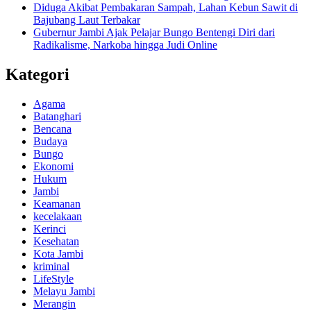
Diduga Akibat Pembakaran Sampah, Lahan Kebun Sawit di
Bajubang Laut Terbakar
Gubernur Jambi Ajak Pelajar Bungo Bentengi Diri dari
Radikalisme, Narkoba hingga Judi Online
Kategori
Agama
Batanghari
Bencana
Budaya
Bungo
Ekonomi
Hukum
Jambi
Keamanan
kecelakaan
Kerinci
Kesehatan
Kota Jambi
kriminal
LifeStyle
Melayu Jambi
Merangin