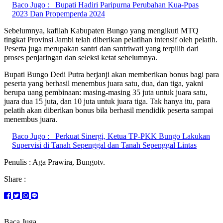
Baco Jugo :
Bupati Hadiri Paripurna Perubahan Kua-Ppas
2023 Dan Propemperda 2024
Sebelumnya, kafilah Kabupaten Bungo yang mengikuti MTQ
tingkat Provinsi Jambi telah diberikan pelatihan intensif oleh pelatih.
Peserta juga merupakan santri dan santriwati yang terpilih dari
proses penjaringan dan seleksi ketat sebelumnya.
Bupati Bungo Dedi Putra berjanji akan memberikan bonus bagi para
peserta yang berhasil menembus juara satu, dua, dan tiga, yakni
berupa uang pembinaan: masing-masing 35 juta untuk juara satu,
juara dua 15 juta, dan 10 juta untuk juara tiga. Tak hanya itu, para
pelatih akan diberikan bonus bila berhasil mendidik peserta sampai
menembus juara.
Baco Jugo :
Perkuat Sinergi, Ketua TP-PKK Bungo Lakukan
Supervisi di Tanah Sepenggal dan Tanah Sepenggal Lintas
Penulis : Aga Prawira, Bungotv.
Share :
Baca Juga