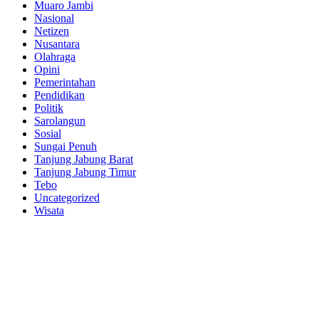
Muaro Jambi
Nasional
Netizen
Nusantara
Olahraga
Opini
Pemerintahan
Pendidikan
Politik
Sarolangun
Sosial
Sungai Penuh
Tanjung Jabung Barat
Tanjung Jabung Timur
Tebo
Uncategorized
Wisata