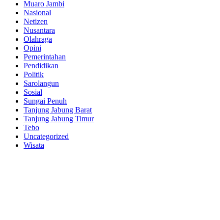
Muaro Jambi
Nasional
Netizen
Nusantara
Olahraga
Opini
Pemerintahan
Pendidikan
Politik
Sarolangun
Sosial
Sungai Penuh
Tanjung Jabung Barat
Tanjung Jabung Timur
Tebo
Uncategorized
Wisata